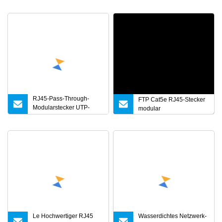
Spitzen/3 Spitzen für
integrierte Verkabelung
Netzwerkanschluss
RJ45-Pass-Through-
FTP Cat5e RJ45-Stecker
Modularstecker UTP-
modular
Ethernet-Kabel Netzwerk-
Modularstecker
Cat5e/CAT6/CAT6A RJ45-
Kristallköpfe 8p8c RJ45-
Netzwerk-Modularstecker
mit Manschette
Le Hochwertiger RJ45
Wasserdichtes Netzwerk-