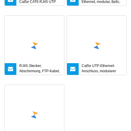
Cat5e CAT6 RJ45 UTP
Ethernet, modular, 8p8c,
8p8c Modularstecker
Keystone, Cat5e, CAT6,
RJ45-Buchse, RJ45-
Stecker
RJ45-Stecker,
Cat5e UTP-Ethernet-
Abschirmung, FTP-Kabel,
Anschluss, modularer
CAT6, Cat 5e, 8p8c,
Stecker
modularer Stecker