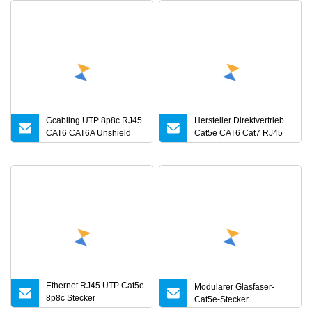
Gcabling UTP 8p8c RJ45
Hersteller Direktvertrieb
CAT6 CAT6A Unshield
Cat5e CAT6 Cat7 RJ45
Networking Connection
Datenübertragungsstecker
Cat5e RJ45 Ethernet
RJ45 Shield 8p8c
Modular Plug
vergoldeter
Modularstecker
Ethernet RJ45 UTP Cat5e
Modularer Glasfaser-
8p8c Stecker
Cat5e-Stecker
Modularstecker 2