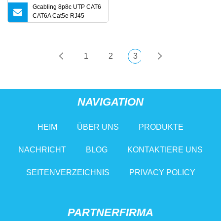
Gcabling 8p8c UTP CAT6
CAT6A Cat5e RJ45
Netzwerkstecker Ethernet
RJ45 Stecker Modular
1
2
3
NAVIGATION
HEIM
ÜBER UNS
PRODUKTE
NACHRICHT
BLOG
KONTAKTIERE UNS
SEITENVERZEICHNIS
PRIVACY POLICY
PARTNERFIRMA