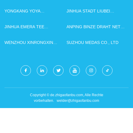
YONGKANG YOYA
JINHUA STADT LIUBEI
HAUSHALTSWAREN
AUTOMATISCH TEILE CO.,
PRODUKTE CO., LTD
LTD
JINHUA EMERA TEE
ANPING BINZE DRAHT NETZ
BRANCHE CO., LTD.
PRODUKTE CO., LTD.
WENZHOU XINRONGXIN
SUZHOU MEDAS CO., LTD
TECHNOLOGIE CO., LTD.
Copyright © de.zhigaofanbu.com, Alle Rechte
vorbehalten.
welder@zhigaofanbu.com